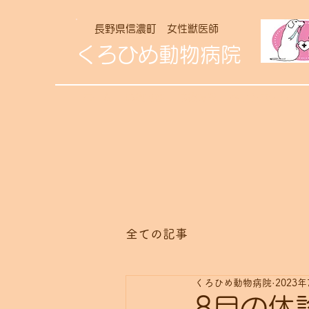
長野県信濃町 女性獣医師
くろひめ動物病院
ホーム
診療内容
診療時間
ペットホテル
全ての記事
くろひめ動物病院
2023年
8月の休